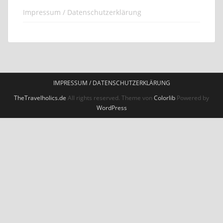
Impressum / Datenschutzerklärung
IMPRESSUM / DATENSCHUTZERKLÄRUNG
TheTravelholics.de
All rights reserved. Theme von
Colorlib
Powered by
WordPress