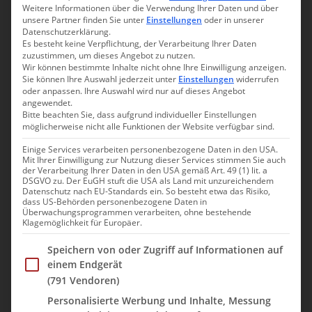
Weitere Informationen über die Verwendung Ihrer Daten und über
unsere Partner finden Sie unter
Einstellungen
oder in unserer
Datenschutzerklärung.
4. Juli 2013
Nicole
Es besteht keine Verpflichtung, der Verarbeitung Ihrer Daten
zuzustimmen, um dieses Angebot zu nutzen.
Wir können bestimmte Inhalte nicht ohne Ihre Einwilligung anzeigen.
Twittern
Sie können Ihre Auswahl jederzeit unter
Einstellungen
widerrufen
Marcel und ich hatten für heute eine Wanderung in Queimadas
oder anpassen. Ihre Auswahl wird nur auf dieses Angebot
geplant. Der „grüne Kessel“, (Caldeirão Verde) und hier
angewendet.
Bitte beachten Sie, dass aufgrund individueller Einstellungen
insbesondere die Tour zur Caldeirão do Inferno, hatte es uns
möglicherweise nicht alle Funktionen der Website verfügbar sind.
angetan.
Einige Services verarbeiten personenbezogene Daten in den USA.
Wir frühstückten daher um Punkt 08:00 Uhr und fuhren eine
Mit Ihrer Einwilligung zur Nutzung dieser Services stimmen Sie auch
der Verarbeitung Ihrer Daten in den USA gemäß Art. 49 (1) lit. a
Stunde später los. Vom Hotel folgten wir der Straße hinauf bis
DSGVO zu. Der EuGH stuft die USA als Land mit unzureichendem
zum Encumeada-Pass. Hier hielten wir uns rechts Richtung São
Datenschutz nach EU-Standards ein. So besteht etwa das Risiko,
dass US-Behörden personenbezogene Daten in
Vicente. Die Straße verlief in Serpentinen hinab und am Rand
Überwachungsprogrammen verarbeiten, ohne bestehende
wurde sie von schön blühenden Pflanzen gesäumt. Ein Traum.
Klagemöglichkeit für Europäer.
Wir erreichten São Vicente nach ca. 45 Minuten. Wir stiegen
Im Folgenden finden Sie eine Liste der Zwecke des IAB Trans
Speichern von oder Zugriff auf Informationen auf
kurz an der Promenade aus und schauten uns um. Das Wetter
einem Endgerät
war zwar nicht allzu schön aber die Straße würde ja nun wieder
(791 Vendoren)
hinauf gehen.
Personalisierte Werbung und Inhalte, Messung