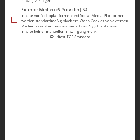
hinweg verfolgen.
und sahen uns ein wenig um. Wir steuerten einen
Externe Medien
(6 Provider)
Aussichtspunkt an und blickten von hier oben auf das
Inhalte von Videoplattformen und Social-Media-Plattformen
Meer. Danach fuhren wir ein Stück weiter hinunter zu einer
werden standardmäßig blockiert. Wenn Cookies von externen
Kartbahn. Hier gab es neben der Kartbahn, auch noch einen
Medien akzeptiert werden, bedarf der Zugriff auf diese
Inhalte keiner manuellen Einwilligung mehr.
Sportplatz, verschiedene Fitnessgeräte, eine Skaterbahn, ein
Nicht-TCF-Standard
Schwimmbad und ein Restaurant direkt mit Blick auf die kleine
Bucht. Ein riesiges Areal, auf dem allerdings nicht viel los war.
3 Skater und 1 Kartfahrer waren neben uns vor Ort. Wir sahen
uns an den Wänden die verschiedenen Basaltsäulen an und liefen
bis zum Meer. Danach ging es zurück zum Auto und wieder auf
die Straße.
Bevor wir jedoch die größte Stadt Madeiras erkundeten, hielten
wir in der ältesten Stadt: Machico. Der zweitgrößte Ort der
Insel, hat es sich zur Aufgabe gemacht, für Touristen auch in
Zukunft interessanter zu werden. Daher wurde ein kleiner
Sandstrand angelegt, auf dem es sich unter Sonnenschirmen
entspannen lässt und für eine Abkühlung sorgt das Meer.
Auf der Schnellstraße fuhren wir nun nach Funchal. Das Auto
parkten wir in der Tiefgarage des Einkaufszentrum Dolce Vita,