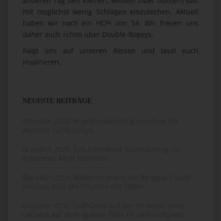
anderen Tag den kleinen, weißen (oder bunten) Ball
mit möglichst wenig Schlägen einzulochen. Aktuell
haben wir noch ein HCPI von 54. Wir freuen uns
daher auch schon über Double-Bogeys.
Folgt uns auf unseren Reisen und lasst euch
inspirieren.
NEUESTE BEITRÄGE
Brasilien 2026: Vogelbeobachtung rund um die
Amazon Turtle Lodge
Brasilien 2026: Das Abenteuer Birdwatching im
Amazonas kann beginnen
Brasilien 2026: Weiterreise von Foz do Iguazu nach
Manaus oder die Odyssee mit Latam
Brasilien 2026: Golfrunde auf den hinteren neun
Löchern auf dem Iguassu Falls 18-Loch-Golfplatz