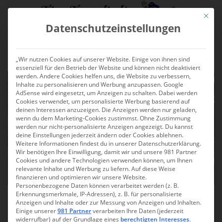
Skip to main content
Mit die
Datenschutzeinstellungen
TOGGLE
„Wir nutzen Cookies auf unserer Website. Einige von ihnen sind
essenziell für den Betrieb der Website und können nicht deaktiviert
werden. Andere Cookies helfen uns, die Website zu verbessern,
Inhalte zu personalisieren und Werbung anzupassen. Google
AdSense wird eingesetzt, um Anzeigen zu schalten. Dabei werden
Cookies verwendet, um personalisierte Werbung basierend auf
deinen Interessen anzuzeigen. Die Anzeigen werden nur geladen,
wenn du dem Marketing-Cookies zustimmst. Ohne Zustimmung
werden nur nicht-personalisierte Anzeigen angezeigt. Du kannst
deine Einstellungen jederzeit ändern oder Cookies ablehnen.
Weitere Informationen findest du in unserer Datenschutzerklärung.
Wir benötigen Ihre Einwilligung, damit wir und unsere 981 Partner
Cookies und andere Technologien verwenden können, um Ihnen
relevante Inhalte und Werbung zu liefern. Auf diese Weise
finanzieren und optimieren wir unsere Website.
Personenbezogene Daten können verarbeitet werden (z. B.
Erkennungsmerkmale, IP-Adressen), z. B. für personalisierte
Madeira: Funchal – Die
Anzeigen und Inhalte oder zur Messung von Anzeigen und Inhalten.
Einige unserer
981 Partner
verarbeiten Ihre Daten (jederzeit
Hauptstadt Madeiras
widerrufbar) auf der Grundlage eines
berechtigten Interesses
.