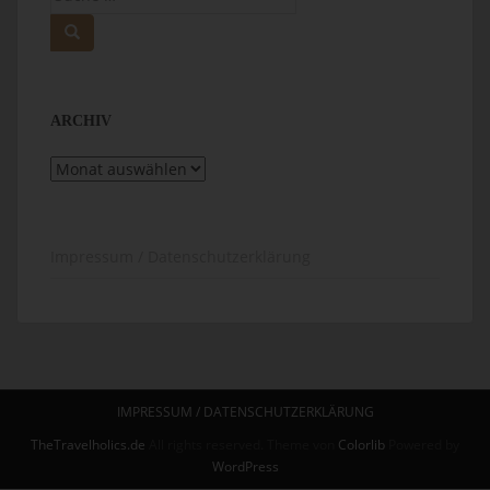
nach:
ARCHIV
Archiv
Impressum / Datenschutzerklärung
IMPRESSUM / DATENSCHUTZERKLÄRUNG
TheTravelholics.de
All rights reserved. Theme von
Colorlib
Powered by
WordPress