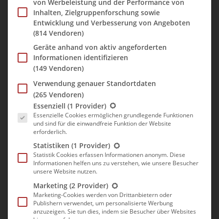
Und wie die Straße nun aufwärts ging. Dieser Abschnitt nach
von Werbeleistung und der Performance von
Inhalten, Zielgruppenforschung sowie
São Jorge war schon ziemlich speziell. Die Serpentinen
Entwicklung und Verbesserung von Angeboten
verliefen so steil, dass wir teilweise nur im 1. Gang hinauf
(814 Vendoren)
gelangten. Zudem verengte sich die Straße auf halber Strecke.
Bei Gegenverkehr, der hier durchaus erwartet werden kann,
Geräte anhand von aktiv angeforderten
Informationen identifizieren
wäre das eine sehr interessante Fahrt geworden. Es gab zwar
(149 Vendoren)
immer wieder Buchten, in die man ausweichen und den
Gegenverkehr hätte passieren lassen können, doch irgendwer
Verwendung genauer Standortdaten
hätte rückwärts fahren müssen und das in diesem steilen
(265 Vendoren)
Gelände. Eine mehr als aufregende und anstrengende Tour. Die
Es folgt eine Liste der Service-Gruppen, für die eine Einwill
Essenziell
(1 Provider)
Straße ist wirklich nur zu empfehlen, wenn man Spaß am Auto
Essenzielle Cookies ermöglichen grundlegende Funktionen
und sind für die einwandfreie Funktion der Website
fahren und ne Menge Zeit hat.
erforderlich.
Genau diese verloren wir hier jetzt ordentlich und nach 2
Statistiken
(1 Provider)
Stunden waren wir gerade einmal in Santana angelangt. Bis zum
Statistik Cookies erfassen Informationen anonym. Diese
Informationen helfen uns zu verstehen, wie unsere Besucher
Ausgangsort der Wanderung wäre es noch gut eine weitere
unsere Website nutzen.
Stunde geworden. Und die Tour mit 18km auch tagfüllend.
Marketing
(2 Provider)
Anstatt zu wandern, beschlossen wir daher, nach Funchal zu
Marketing-Cookies werden von Drittanbietern oder
fahren und uns die Stadt anzusehen.
Publishern verwendet, um personalisierte Werbung
anzuzeigen. Sie tun dies, indem sie Besucher über Websites
Wir stiegen jedoch zuerst in Faial, das hinter Santana liegt, aus