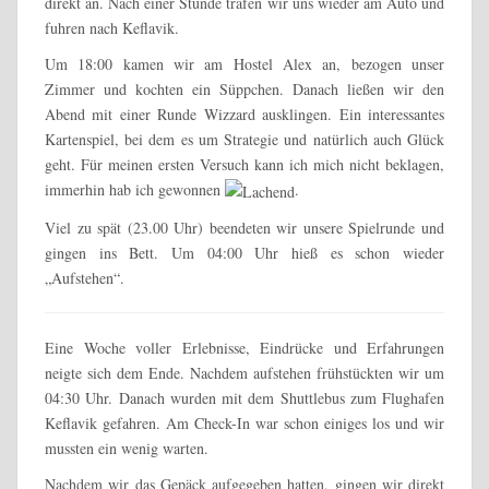
direkt an. Nach einer Stunde trafen wir uns wieder am Auto und
fuhren nach Keflavik.
Um 18:00 kamen wir am Hostel Alex an, bezogen unser
Zimmer und kochten ein Süppchen. Danach ließen wir den
Abend mit einer Runde Wizzard ausklingen. Ein interessantes
Kartenspiel, bei dem es um Strategie und natürlich auch Glück
geht. Für meinen ersten Versuch kann ich mich nicht beklagen,
immerhin hab ich gewonnen
.
Viel zu spät (23.00 Uhr) beendeten wir unsere Spielrunde und
gingen ins Bett. Um 04:00 Uhr hieß es schon wieder
„Aufstehen“.
Eine Woche voller Erlebnisse, Eindrücke und Erfahrungen
neigte sich dem Ende. Nachdem aufstehen frühstückten wir um
04:30 Uhr. Danach wurden mit dem Shuttlebus zum Flughafen
Keflavik gefahren. Am Check-In war schon einiges los und wir
mussten ein wenig warten.
Nachdem wir das Gepäck aufgegeben hatten, gingen wir direkt