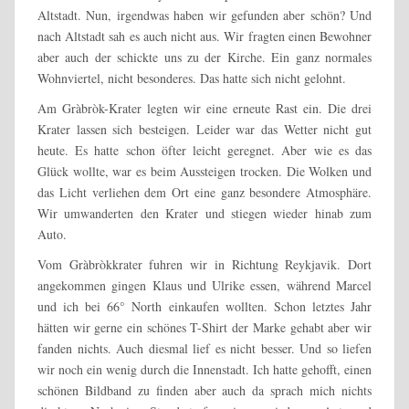
Altstadt. Nun, irgendwas haben wir gefunden aber schön? Und
nach Altstadt sah es auch nicht aus. Wir fragten einen Bewohner
aber auch der schickte uns zu der Kirche. Ein ganz normales
Wohnviertel, nicht besonderes. Das hatte sich nicht gelohnt.
Am
Gràbròk
-Krater legten wir eine erneute Rast ein. Die drei
Krater lassen sich besteigen. Leider war das Wetter nicht gut
heute. Es hatte schon öfter leicht geregnet. Aber wie es das
Glück wollte, war es beim Aussteigen trocken. Die Wolken und
das Licht verliehen dem Ort eine ganz besondere Atmosphäre.
Wir umwanderten den Krater und stiegen wieder hinab zum
Auto.
Vom
Gràbròk
krater fuhren wir in Richtung Reykjavik. Dort
angekommen gingen Klaus und Ulrike essen, während Marcel
und ich bei 66° North einkaufen wollten. Schon letztes Jahr
hätten wir gerne ein schönes T-Shirt der Marke gehabt aber wir
fanden nichts. Auch diesmal lief es nicht besser. Und so liefen
wir noch ein wenig durch die Innenstadt. Ich hatte gehofft, einen
schönen Bildband zu finden aber auch da sprach mich nichts