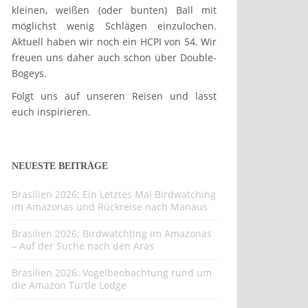
kleinen, weißen (oder bunten) Ball mit
möglichst wenig Schlägen einzulochen.
Aktuell haben wir noch ein HCPI von 54. Wir
freuen uns daher auch schon über Double-
Bogeys.
Folgt uns auf unseren Reisen und lasst
euch inspirieren.
NEUESTE BEITRÄGE
Brasilien 2026: Ein Letztes Mal Birdwatching
im Amazonas und Rückreise nach Manaus
Brasilien 2026: Birdwatchting im Amazonas
– Auf der Suche nach den Aras
Brasilien 2026: Vogelbeobachtung rund um
die Amazon Turtle Lodge