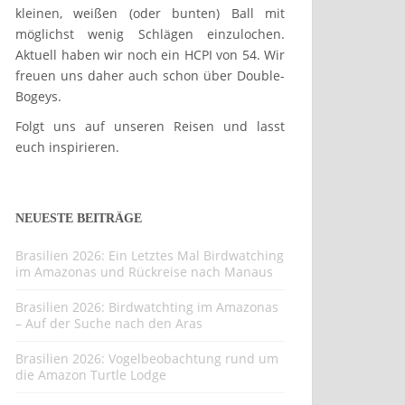
kleinen, weißen (oder bunten) Ball mit
möglichst wenig Schlägen einzulochen.
Aktuell haben wir noch ein HCPI von 54. Wir
freuen uns daher auch schon über Double-
Bogeys.
Folgt uns auf unseren Reisen und lasst
euch inspirieren.
NEUESTE BEITRÄGE
Brasilien 2026: Ein Letztes Mal Birdwatching
im Amazonas und Rückreise nach Manaus
Brasilien 2026: Birdwatchting im Amazonas
– Auf der Suche nach den Aras
Brasilien 2026: Vogelbeobachtung rund um
die Amazon Turtle Lodge