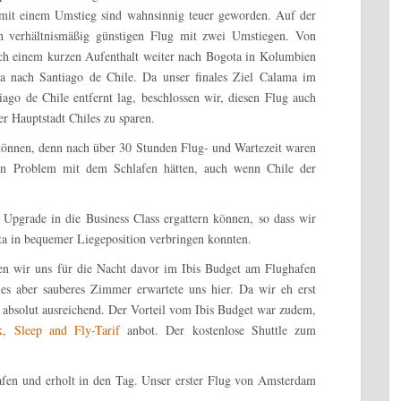
 mit einem Umstieg sind wahnsinnig teuer geworden. Auf der
en verhältnismäßig günstigen Flug mit zwei Umstiegen. Von
ch einem kurzen Aufenthalt weiter nach Bogota in Kolumbien
a nach Santiago de Chile. Da unser finales Ziel Calama im
ago de Chile entfernt lag, beschlossen wir, diesen Flug auch
r Hauptstadt Chiles zu sparen.
 können, denn nach über 30 Stunden Flug- und Wartezeit waren
ein Problem mit dem Schlafen hätten, auch wenn Chile der
 Upgrade in die Business Class ergattern können, so dass wir
a in bequemer Liegeposition verbringen konnten.
ten wir uns für die Nacht davor im Ibis Budget am Flughafen
es aber sauberes Zimmer erwartete uns hier. Da wir eh erst
s absolut ausreichend. Der Vorteil vom Ibis Budget war zudem,
k, Sleep and Fly-Tarif
anbot. Der kostenlose Shuttle zum
afen und erholt in den Tag. Unser erster Flug von Amsterdam