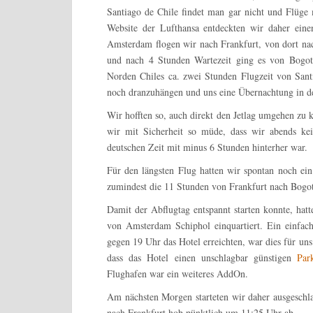
Santiago de Chile findet man gar nicht und Flüge
Website der Lufthansa entdeckten wir daher ein
Amsterdam flogen wir nach Frankfurt, von dort na
und nach 4 Stunden Wartezeit ging es von Bogot
Norden Chiles ca. zwei Stunden Flugzeit von Santi
noch dranzuhängen und uns eine Übernachtung in de
Wir hofften so, auch direkt den Jetlag umgehen zu
wir mit Sicherheit so müde, dass wir abends k
deutschen Zeit mit minus 6 Stunden hinterher war.
Für den längsten Flug hatten wir spontan noch ein
zumindest die 11 Stunden von Frankfurt nach Bogot
Damit der Abflugtag entspannt starten konnte, hat
von Amsterdam Schiphol einquartiert. Ein einfach
gegen 19 Uhr das Hotel erreichten, war dies für un
dass das Hotel einen unschlagbar günstigen
Par
Flughafen war ein weiteres AddOn.
Am nächsten Morgen starteten wir daher ausgeschl
nach Frankfurt hob pünktlich um 11:25 Uhr ab.