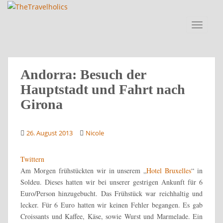
S
k
TOGGLE
i
p
t
o
Andorra: Besuch der
m
a
Hauptstadt und Fahrt nach
i
Girona
n
c
o
26. August 2013
Nicole
n
t
Twittern
e
Am Morgen frühstückten wir in unserem „
Hotel Bruxelles
“ in
n
Soldeu. Dieses hatten wir bei unserer gestrigen Ankunft für 6
t
Euro/Person hinzugebucht. Das Frühstück war reichhaltig und
lecker. Für 6 Euro hatten wir keinen Fehler begangen. Es gab
Croissants und Kaffee, Käse, sowie Wurst und Marmelade. Ein