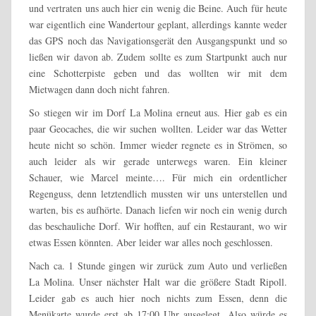
und vertraten uns auch hier ein wenig die Beine. Auch für heute
war eigentlich eine Wandertour geplant, allerdings kannte weder
das GPS noch das Navigationsgerät den Ausgangspunkt und so
ließen wir davon ab. Zudem sollte es zum Startpunkt auch nur
eine Schotterpiste geben und das wollten wir mit dem
Mietwagen dann doch nicht fahren.
So stiegen wir im Dorf La Molina erneut aus. Hier gab es ein
paar Geocaches, die wir suchen wollten. Leider war das Wetter
heute nicht so schön. Immer wieder regnete es in Strömen, so
auch leider als wir gerade unterwegs waren. Ein kleiner
Schauer, wie Marcel meinte…. Für mich ein ordentlicher
Regenguss, denn letztendlich mussten wir uns unterstellen und
warten, bis es aufhörte. Danach liefen wir noch ein wenig durch
das beschauliche Dorf. Wir hofften, auf ein Restaurant, wo wir
etwas Essen könnten. Aber leider war alles noch geschlossen.
Nach ca. 1 Stunde gingen wir zurück zum Auto und verließen
La Molina. Unser nächster Halt war die größere Stadt Ripoll.
Leider gab es auch hier noch nichts zum Essen, denn die
Menükarte wurde erst ab 17:00 Uhr ausgelegt. Also würde es