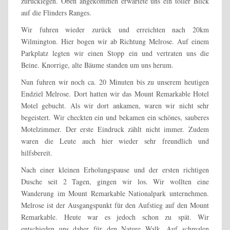
zurücklegen. Oben angekommen erwartete uns ein toller Blick
auf die Flinders Ranges.
Wir fuhren wieder zurück und erreichten nach 20km
Wilmington. Hier bogen wir ab Richtung Melrose. Auf einem
Parkplatz legten wir einen Stopp ein und vertraten uns die
Beine. Knorrige, alte Bäume standen um uns herum.
Nun fuhren wir noch ca. 20 Minuten bis zu unserem heutigen
Endziel Melrose. Dort hatten wir das Mount Remarkable Hotel
Motel gebucht. Als wir dort ankamen, waren wir nicht sehr
begeistert. Wir checkten ein und bekamen ein schönes, sauberes
Motelzimmer. Der erste Eindruck zählt nicht immer. Zudem
waren die Leute auch hier wieder sehr freundlich und
hilfsbereit.
Nach einer kleinen Erholungspause und der ersten richtigen
Dusche seit 2 Tagen, gingen wir los. Wir wollten eine
Wanderung im Mount Remarkable Nationalpark unternehmen.
Melrose ist der Ausgangspunkt für den Aufstieg auf den Mount
Remarkable. Heute war es jedoch schon zu spät. Wir
entschieden uns daher für den Nature Walk. Auf schmalen