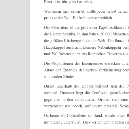
Eintritt ist übrigens kostenlos.
Was einen hier erwartet, sollte jeder selbst sehe
prunkvoller Bau. Einfach unbeschreiblich.
Der Petersdom ist die größte der
Papstbasiliken
in R
die Lateranbasilika. In ihm haben 20.000 Menschen 
der größten Kirchengebäude der Welt. Die Bauzeit 
Hauptkuppel auch acht kleinere Nebenkuppeln besit
und 390 Riesenstatuen aus Römischen Travertin aus
Die Proportionen des Innenraumes erwecken durch
Altäre den Eindruck der starken Verkleinerung beim
staunenden Kindes.
Direkt unterhalb der Kuppel befindet sich der P
entstand. Darunter liegt die Confessio, gemäß ein
gegenüber in den vatikanischen Grotten steht ein
verzichteten wir jedoch. Auf ein weiteres Mal Schla
Da heute ein Gottesdienst stattfand, wurde unser
mit Gesang unterstützt. Dies verlieh dem Ganzen e