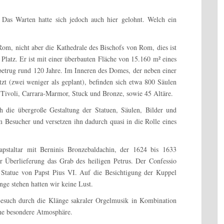
n. Das Warten hatte sich jedoch auch hier gelohnt. Welch ein
om, nicht aber die Kathedrale des Bischofs von Rom, dies ist
Platz. Er ist mit einer überbauten Fläche von 15.160 m² eines
betrug rund 120 Jahre. Im Inneren des Domes, der neben einer
zt (zwei weniger als geplant), befinden sich etwa 800 Säulen
 Tivoli, Carrara-Marmor, Stuck und Bronze, sowie 45 Altäre.
 die übergroße Gestaltung der Statuen, Säulen, Bilder und
 Besucher und versetzen ihn dadurch quasi in die Rolle eines
apstaltar mit Berninis Bronzebaldachin, der 1624 bis 1633
er Überlieferung das Grab des heiligen Petrus. Der Confessio
e Statue von Papst Pius VI. Auf die Besichtigung der Kuppel
nge stehen hatten wir keine Lust.
 Besuch durch die Klänge sakraler Orgelmusik in Kombination
ine besondere Atmosphäre.