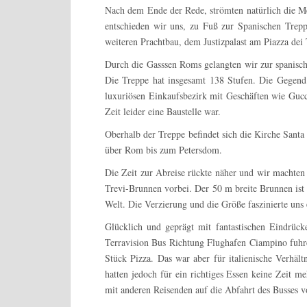
Nach dem Ende der Rede, strömten natürlich die M
entschieden wir uns, zu Fuß zur Spanischen Trep
weiteren Prachtbau, dem Justizpalast am Piazza dei
Durch die Gasssen Roms gelangten wir zur spanische
Die Treppe hat insgesamt 138 Stufen. Die Gegen
luxuriösen Einkaufsbezirk mit Geschäften wie Guc
Zeit leider eine Baustelle war.
Oberhalb der Treppe befindet sich die Kirche Santa
über Rom bis zum Petersdom.
Die Zeit zur Abreise rückte näher und wir macht
Trevi-Brunnen vorbei. Der 50 m breite Brunnen ist
Welt. Die Verzierung und die Größe faszinierte uns 
Glücklich und geprägt mit fantastischen Eindrüc
Terravision Bus Richtung Flughafen Ciampino fuhr
Stück Pizza. Das war aber für italienische Verhäl
hatten jedoch für ein richtiges Essen keine Zeit m
mit anderen Reisenden auf die Abfahrt des Busses 