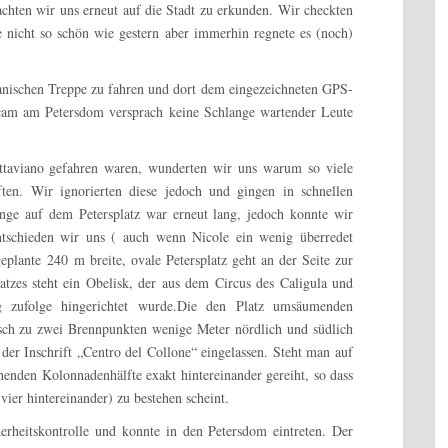
hten wir uns erneut auf die Stadt zu erkunden. Wir checkten
 nicht so schön wie gestern aber immerhin regnete es (noch)
panischen Treppe zu fahren und dort dem eingezeichneten GPS-
cam am Petersdom versprach keine Schlange wartender Leute
ttaviano gefahren waren, wunderten wir uns warum so viele
ten. Wir ignorierten diese jedoch und gingen in schnellen
ange auf dem Petersplatz war erneut lang, jedoch konnte wir
tschieden wir uns ( auch wenn Nicole ein wenig überredet
geplante 240 m breite,
ovale
Petersplatz geht an der Seite zur
atzes steht ein Obelisk, der aus dem Circus des Caligula und
 zufolge hingerichtet wurde.Die den Platz umsäumenden
sch zu zwei
Brennpunkten
wenige Meter nördlich und südlich
 der Inschrift „Centro del Collone“ eingelassen. Steht man auf
echenden Kolonnadenhälfte exakt hintereinander gereiht, so dass
vier hintereinander) zu bestehen scheint.
erheitskontrolle und konnte in den Petersdom eintreten. Der