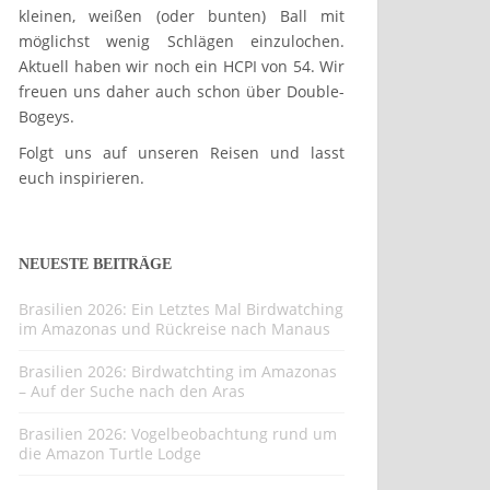
kleinen, weißen (oder bunten) Ball mit
möglichst wenig Schlägen einzulochen.
Aktuell haben wir noch ein HCPI von 54. Wir
freuen uns daher auch schon über Double-
Bogeys.
Folgt uns auf unseren Reisen und lasst
euch inspirieren.
NEUESTE BEITRÄGE
Brasilien 2026: Ein Letztes Mal Birdwatching
im Amazonas und Rückreise nach Manaus
Brasilien 2026: Birdwatchting im Amazonas
– Auf der Suche nach den Aras
Brasilien 2026: Vogelbeobachtung rund um
die Amazon Turtle Lodge