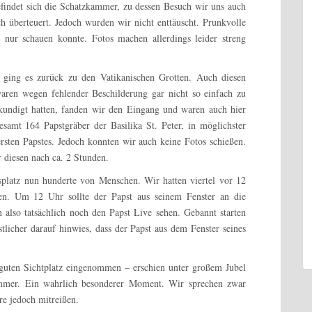
efindet sich die Schatzkammer, zu dessen Besuch wir uns auch
ch überteuert. Jedoch wurden wir nicht enttäuscht. Prunkvolle
 nur schauen konnte. Fotos machen allerdings leider streng
 ging es zurück zu den Vatikanischen Grotten. Auch diesen
waren wegen fehlender Beschilderung gar nicht so einfach zu
undigt hatten, fanden wir den Eingang und waren auch hier
esamt 164 Papstgräber der Basilika St. Peter, in möglichster
sten Papstes. Jedoch konnten wir auch keine Fotos schießen.
 diesen nach ca. 2 Stunden.
splatz nun hunderte von Menschen. Wir hatten viertel vor 12
en. Um 12 Uhr sollte der Papst aus seinem Fenster an die
 also tatsächlich noch den Papst Live sehen. Gebannt starten
licher darauf hinwies, dass der Papst aus dem Fenster seines
guten Sichtplatz eingenommen – erschien unter großem Jubel
zimmer. Ein wahrlich besonderer Moment. Wir sprechen zwar
re jedoch mitreißen.