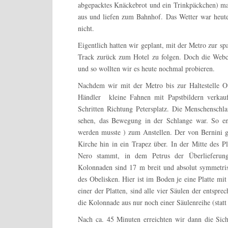
abgepacktes Knäckebrot und ein Trinkpäckchen) mac
aus und liefen zum Bahnhof. Das Wetter war heute
nicht.
Eigentlich hatten wir geplant, mit der Metro zur s
Track zurück zum Hotel zu folgen. Doch die Web
und so wollten wir es heute nochmal probieren.
Nachdem wir mit der Metro bis zur Haltestelle O
Händler kleine Fahnen mit Papstbildern verkauf
Schritten Richtung Petersplatz. Die Menschenschl
sehen, das Bewegung in der Schlange war. So en
werden musste ) zum Anstellen. Der von Bernini 
Kirche hin in ein Trapez über. In der Mitte des Pl
Nero stammt, in dem Petrus der Überlieferung
Kolonnaden sind 17 m breit und absolut symmetri
des Obelisken. Hier ist im Boden je eine Platte mit
einer der Platten, sind alle vier Säulen der entspr
die Kolonnade aus nur noch einer Säulenreihe (statt 
Nach ca. 45 Minuten erreichten wir dann die Sich