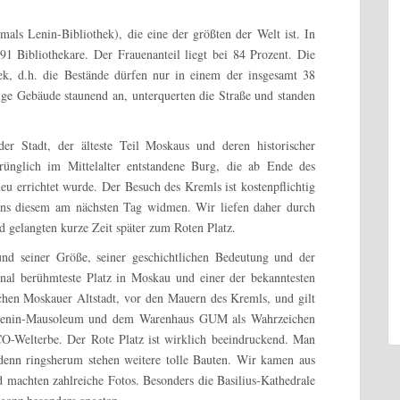
mals Lenin-Bibliothek), die eine der größten der Welt ist. In
91 Bibliothekare. Der Frauenanteil liegt bei 84 Prozent. Die
thek, d.h. die Bestände dürfen nur in einem der insgesamt 38
ige Gebäude staunend an, unterquerten die Straße und standen
er Stadt, der älteste Teil Moskaus und deren historischer
rünglich im Mittelalter entstandene Burg, die ab Ende des
eu errichtet wurde. Der Besuch des Kremls ist kostenpflichtig
 uns diesem am nächsten Tag widmen. Wir liefen daher durch
d gelangten kurze Zeit später zum Roten Platz.
und seiner Größe, seiner geschichtlichen Bedeutung und der
onal berühmteste Platz in Moskau und einer der bekanntesten
schen Moskauer Altstadt, vor den Mauern des Kremls, und gilt
 Lenin-Mausoleum und dem Warenhaus GUM als Wahrzeichen
-Welterbe. Der Rote Platz ist wirklich beeindruckend. Man
 denn ringsherum stehen weitere tolle Bauten. Wir kamen aus
 machten zahlreiche Fotos. Besonders die Basilius-Kathedrale