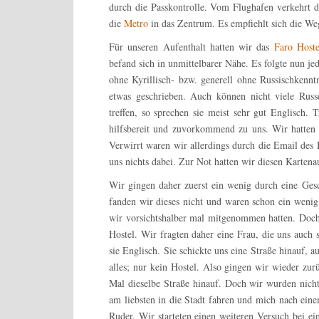
durch die Passkontrolle. Vom Flughafen verkehrt 
die
Metro
in das Zentrum. Es empfiehlt sich die We
Für unseren Aufenthalt hatten wir das
Faro Hoste
befand sich in unmittelbarer Nähe. Es folgte nun jed
ohne Kyrillisch- bzw. generell ohne Russischkenntn
etwas geschrieben. Auch können nicht viele Rus
treffen, so sprechen sie meist sehr gut Englisch. 
hilfsbereit und zuvorkommend zu uns. Wir hatten 
Verwirrt waren wir allerdings durch die Email des 
uns nichts dabei. Zur Not hatten wir diesen Kartena
Wir gingen daher zuerst ein wenig durch eine Gesch
fanden wir dieses nicht und waren schon ein wenig
wir vorsichtshalber mal mitgenommen hatten. Doch
Hostel. Wir fragten daher eine Frau, die uns auch 
sie Englisch. Sie schickte uns eine Straße hinauf, 
alles; nur kein Hostel. Also gingen wir wieder zur
Mal dieselbe Straße hinauf. Doch wir wurden nic
am liebsten in die Stadt fahren und mich nach ein
Ruder. Wir starteten einen weiteren Versuch bei e