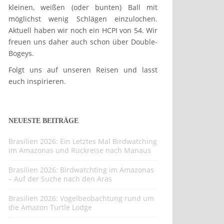
kleinen, weißen (oder bunten) Ball mit
möglichst wenig Schlägen einzulochen.
Aktuell haben wir noch ein HCPI von 54. Wir
freuen uns daher auch schon über Double-
Bogeys.
Folgt uns auf unseren Reisen und lasst
euch inspirieren.
NEUESTE BEITRÄGE
Brasilien 2026: Ein Letztes Mal Birdwatching
im Amazonas und Rückreise nach Manaus
Brasilien 2026: Birdwatchting im Amazonas
– Auf der Suche nach den Aras
Brasilien 2026: Vogelbeobachtung rund um
die Amazon Turtle Lodge