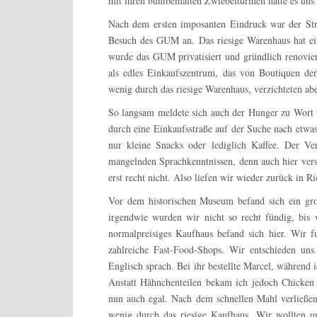
mit ihren buntbemalten Zwiebeltürmen hatte es uns
Nach dem ersten imposanten Eindruck war der Stre
Besuch des GUM an. Das riesige Warenhaus hat ei
wurde das GUM privatisiert und gründlich renovier
als edles Einkaufszentrum, das von Boutiquen der
wenig durch das riesige Warenhaus, verzichteten ab
So langsam meldete sich auch der Hunger zu Wort u
durch eine Einkaufsstraße auf der Suche nach etwa
nur kleine Snacks oder lediglich Kaffee. Der V
mangelnden Sprachkenntnissen, denn auch hier ver
erst recht nicht. Also liefen wir wieder zurück in R
Vor dem historischen Museum befand sich ein groß
irgendwie wurden wir nicht so recht fündig, bis wir
normalpreisiges Kaufhaus befand sich hier. Wir fu
zahlreiche Fast-Food-Shops. Wir entschieden un
Englisch sprach. Bei ihr bestellte Marcel, während i
Anstatt Hähnchenteilen bekam ich jedoch Chicken
nun auch egal. Nach dem schnellen Mahl verließen 
wenig durch das riesige Kaufhaus. Wir wollten un