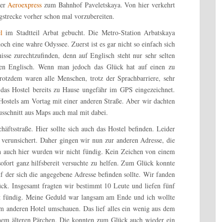
der
Aeroexpress
zum Bahnhof Paveletskaya. Von hier verkehrt
gstrecke vorher schon mal vorzubereiten.
l
im Stadtteil Arbat gebucht. Die Metro-Station Arbatskaya
och eine wahre Odyssee. Zuerst ist es gar nicht so einfach sich
isse zurechtzufinden, denn auf Englisch steht nur sehr selten
sen Englisch. Wenn man jedoch das Glück hat auf einen zu
Trotzdem waren alle Menschen, trotz der Sprachbarriere, sehr
das Hostel bereits zu Hause ungefähr im GPS eingezeichnet.
Hostels am Vortag mit einer anderen Straße. Aber wir dachten
usschnitt aus Maps auch mal mit dabei.
äftsstraße. Hier sollte sich auch das Hostel befinden. Leider
 verunsichert. Daher gingen wir nun zur anderen Adresse, die
 auch hier wurden wir nicht fündig. Kein Zeichen von einem
sofort ganz hilfsbereit versuchte zu helfen. Zum Glück konnte
auf der sich die angegebene Adresse befinden sollte. Wir fanden
ück. Insgesamt fragten wir bestimmt 10 Leute und liefen fünf
ht fündig. Meine Geduld war langsam am Ende und ich wollte
em anderen Hotel umschauen. Das lief alles ein wenig aus dem
inem älteren Pärchen. Die konnten zum Glück auch wieder ein