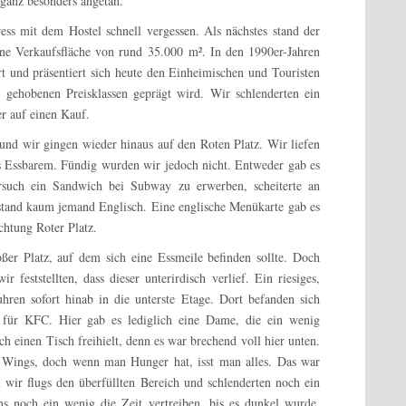
 ganz besonders angetan.
ss mit dem Hostel schnell vergessen. Als nächstes stand der
ne Verkaufsfläche von rund 35.000 m². In den 1990er-Jahren
t und präsentiert sich heute den Einheimischen und Touristen
 gehobenen Preisklassen geprägt wird. Wir schlenderten ein
er auf einen Kauf.
nd wir gingen wieder hinaus auf den Roten Platz. Wir liefen
s Essbarem. Fündig wurden wir jedoch nicht. Entweder gab es
ersuch ein Sandwich bei Subway zu erwerben, scheiterte an
stand kaum jemand Englisch. Eine englische Menükarte gab es
ichtung Roter Platz.
er Platz, auf dem sich eine Essmeile befinden sollte. Doch
 feststellten, dass dieser unterirdisch verlief. Ein riesiges,
hren sofort hinab in die unterste Etage. Dort befanden sich
s für KFC. Hier gab es lediglich eine Dame, die ein wenig
ch einen Tisch freihielt, denn es war brechend voll hier unten.
 Wings, doch wenn man Hunger hat, isst man alles. Das war
wir flugs den überfüllten Bereich und schlenderten noch ein
s noch ein wenig die Zeit vertreiben, bis es dunkel wurde.