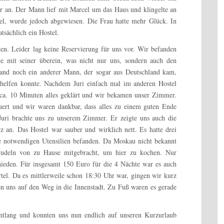
r an. Der Mann lief mit Marcel um das Haus und klingelte an
el, wurde jedoch abgewiesen. Die Frau hatte mehr Glück. In
atsächlich ein Hostel.
n. Leider lag keine Reservierung für uns vor. Wir befanden
e mit seiner überein, was nicht nur uns, sondern auch den
stand noch ein anderer Mann, der sogar aus Deutschland kam,
e helfen konnte. Nachdem Juri einfach mal im anderen Hostel
h ca. 10 Minuten alles geklärt und wir bekamen unser Zimmer.
uert und wir waren dankbar, dass alles zu einem guten Ende
uri brachte uns zu unserem Zimmer. Er zeigte uns auch die
z an. Das Hostel war sauber und wirklich nett. Es hatte drei
e notwendigen Utensilien befanden. Da Moskau nicht bekannt
s Nudeln von zu Hause mitgebracht, um hier zu kochen. Nur
hieden. Für insgesamt 150 Euro für die 4 Nächte war es auch
rtel. Da es mittlerweile schon 18:30 Uhr war, gingen wir kurz
n uns auf den Weg in die Innenstadt. Zu Fuß waren es gerade
entlang und konnten uns nun endlich auf unseren Kurzurlaub