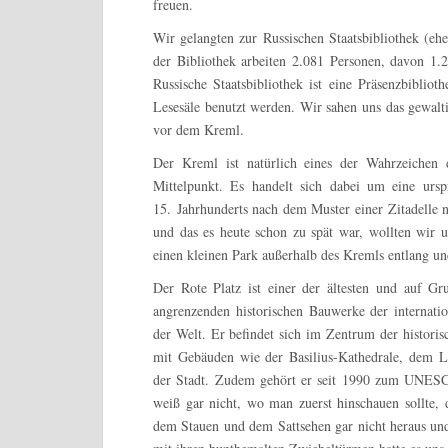
freuen.
Wir gelangten zur Russischen Staatsbibliothek (ehe
der Bibliothek arbeiten 2.081 Personen, davon 1.2
Russische Staatsbibliothek ist eine Präsenzbiblio
Lesesäle benutzt werden. Wir sahen uns das gewalt
vor dem Kreml.
Der Kreml ist natürlich eines der Wahrzeichen d
Mittelpunkt. Es handelt sich dabei um eine ursp
15. Jahrhunderts nach dem Muster einer Zitadelle n
und das es heute schon zu spät war, wollten wir
einen kleinen Park außerhalb des Kremls entlang un
Der Rote Platz ist einer der ältesten und auf Gr
angrenzenden historischen Bauwerke der internati
der Welt. Er befindet sich im Zentrum der histori
mit Gebäuden wie der Basilius-Kathedrale, dem
der Stadt. Zudem gehört er seit 1990 zum UNESCO
weiß gar nicht, wo man zuerst hinschauen sollte,
dem Stauen und dem Sattsehen gar nicht heraus und