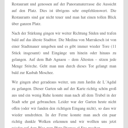
Restaurant und genossen auf der Panoramaterrasse die Aussicht
auf den Platz. Dies ist übrigens sehr empfehlenswert. Die
Restaurants sind gar nicht teuer und man hat einen tollen Blick
über ganzen Platz.
Nach der Stärkung gingen wir weiter Richtung Süden und trafen
bald auf das älteste Stadttor. Die Medina von Marrakesch ist von
einer Stadtmauer umgeben und es gibt immer wieder Tore (11
Stück insgesamt) und Eingänge um hinein oder hinaus zu
gelangen. Auf dem Bab Agnaou – dem Ältesten – sitzen jede
Menge Störche. Geht man nun durch dieses Tor gelangt man
bald zur Kasbah Moschee.
Wir gingen aber geradeaus weiter, um zum Jardin de L´Agdal
zu gelangen. Dieser Garten sah auf der Karte richtig schön groß
aus und ein wenig Ruhe konnte man nach all dem Trubel in der
Stadt sehr gut gebrauchen. Leider war der Garten heute nicht
offen (oder wir fanden den richtigen Eingang nicht), so dass wir
wieder umdrehten. In der Ferne konnte man auch ein paar
richtig dunkle Wolken erkennen und wir wollten uns jetzt
wieder auf dem Weg zum Platz Djemaa el Fna machen.