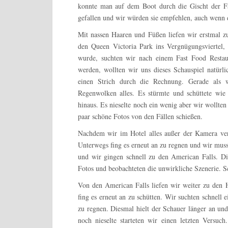
konnte man auf dem Boot durch die Gischt der Fäl
gefallen und wir würden sie empfehlen, auch wenn di
Mit nassen Haaren und Füßen liefen wir erstmal 
den Queen Victoria Park ins Vergnügungsviertel
wurde, suchten wir nach einem Fast Food Restaur
werden, wollten wir uns dieses Schauspiel natürli
einen Strich durch die Rechnung. Gerade als w
Regenwolken alles. Es stürmte und schüttete wi
hinaus. Es nieselte noch ein wenig aber wir wollte
paar schöne Fotos von den Fällen schießen.
Nachdem wir im Hotel alles außer der Kamera vers
Unterwegs fing es erneut an zu regnen und wir muss
und wir gingen schnell zu den American Falls. Die
Fotos und beobachteten die unwirkliche Szenerie. Sc
Von den American Falls liefen wir weiter zu den 
fing es erneut an zu schütten. Wir suchten schnell 
zu regnen. Diesmal hielt der Schauer länger an und
noch nieselte starteten wir einen letzten Versuc