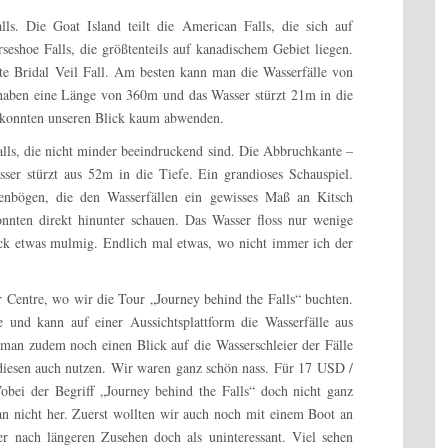
ls. Die Goat Island teilt die American Falls, die sich auf
eshoe Falls, die größtenteils auf kanadischem Gebiet liegen.
ite Bridal Veil Fall. Am besten kann man die Wasserfälle von
 haben eine Länge von 360m und das Wasser stürzt 21m in die
r konnten unseren Blick kaum abwenden.
alls, die nicht minder beeindruckend sind. Die Abbruchkante –
er stürzt aus 52m in die Tiefe. Ein grandioses Schauspiel.
enbögen, die den Wasserfällen ein gewisses Maß an Kitsch
nnten direkt hinunter schauen. Das Wasser floss nur wenige
ck etwas mulmig. Endlich mal etwas, wo nicht immer ich der
Centre, wo wir die Tour „Journey behind the Falls“ buchten.
 und kann auf einer Aussichtsplattform die Wasserfälle aus
 man zudem noch einen Blick auf die Wasserschleier der Fälle
iesen auch nutzen. Wir waren ganz schön nass. Für 17 USD /
obei der Begriff „Journey behind the Falls“ doch nicht ganz
man nicht her. Zuerst wollten wir auch noch mit einem Boot an
er nach längeren Zusehen doch als uninteressant. Viel sehen