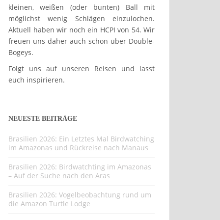
kleinen, weißen (oder bunten) Ball mit
möglichst wenig Schlägen einzulochen.
Aktuell haben wir noch ein HCPI von 54. Wir
freuen uns daher auch schon über Double-
Bogeys.
Folgt uns auf unseren Reisen und lasst
euch inspirieren.
NEUESTE BEITRÄGE
Brasilien 2026: Ein Letztes Mal Birdwatching
im Amazonas und Rückreise nach Manaus
Brasilien 2026: Birdwatchting im Amazonas
– Auf der Suche nach den Aras
Brasilien 2026: Vogelbeobachtung rund um
die Amazon Turtle Lodge