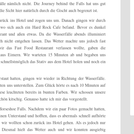
le nämlich nicht. Die Journey behind the Falls hat uns gut
e Sicht hier natürlich durch die Gischt auch begrenzt ist.
zurück ins Hotel und zogen uns um. Danach gingen wir durch
, wo sich auch ein Hard Rock Cafe befand. Bevor es dunkel
ant und aßen etwas. Da die Wasserfälle abends illuminiert
ch nicht entgehen lassen. Das Wetter machte uns jedoch fast
ir das Fast Food Restaurant verlassen wollte, gaben die
e aus Eimern. Wir warteten 15 Minuten ab und begaben uns
n schnellstmöglich das Stativ aus dem Hotel holen und noch ein
taut hatten, gingen wir wieder in Richtung der Wasserfälle.
ten uns unterstellen. Zum Glück hörte es nach 10 Minuten auf
se leuchteten bereits in bunten Farben. Wir schossen unsere
hön kitschig. Genauso hatte ich mir das vorgestellt.
Horseshoe Falls. Nachdem wir ein paar Fotos gemacht hatten,
einen Unterstand und hofften, dass es abermals schnell aufhörte
 wir wollten schon zurück ins Hotel gehen. Als es jedoch nur
h. Diesmal hielt das Wetter auch und wir konnten ausgiebig