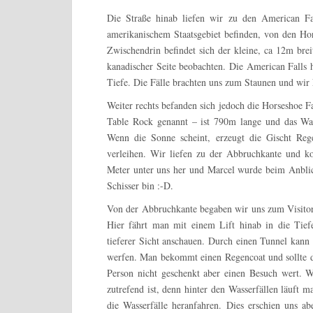
Die Straße hinab liefen wir zu den American Fal
amerikanischem Staatsgebiet befinden, von den Hors
Zwischendrin befindet sich der kleine, ca 12m bre
kanadischer Seite beobachten. Die American Falls
Tiefe. Die Fälle brachten uns zum Staunen und wi
Weiter rechts befanden sich jedoch die Horseshoe F
Table Rock genannt – ist 790m lange und das Wass
Wenn die Sonne scheint, erzeugt die Gischt Reg
verleihen. Wir liefen zu der Abbruchkante und ko
Meter unter uns her und Marcel wurde beim Anbli
Schisser bin :-D.
Von der Abbruchkante begaben wir uns zum Visitor 
Hier fährt man mit einem Lift hinab in die Tiefe
tieferer Sicht anschauen. Durch einen Tunnel kann
werfen. Man bekommt einen Regencoat und sollte d
Person nicht geschenkt aber einen Besuch wert. W
zutrefend ist, denn hinter den Wasserfällen läuft 
die Wasserfälle heranfahren. Dies erschien uns ab