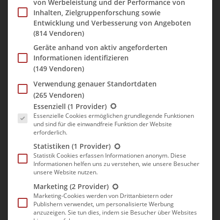
von Werbeleistung und der Performance von
Vorstädte von Dublin fahren wollten.
Inhalten, Zielgruppenforschung sowie
Entwicklung und Verbesserung von Angeboten
Vom Hotel liefen wir durch die Stadtmitte zur Connelly Station.
(814 Vendoren)
Vorbei an „The Spire“, einer ca. 120m hohen Edelstahlnadel
Geräte anhand von aktiv angeforderten
(die übrigens auch die längste Skulptur der Welt ist) begaben
Informationen identifizieren
wir uns auf die Suche nach der Connelly Station.
(149 Vendoren)
Die Station war aber leider gar nicht so problemlos zu finden.
Verwendung genauer Standortdaten
Ohne GPS hätten wir nicht gewusst, in welche Richtung wir
(265 Vendoren)
laufen sollten. An der Station angekommen, wussten wir jedoch
Es folgt eine Liste der Service-Gruppen, für die eine Einwill
Essenziell
(1 Provider)
auch nicht so recht, wo nun die DART fahren sollte. Die DART
Essenzielle Cookies ermöglichen grundlegende Funktionen
ist vergleichbar mit einer S-Bahn in Deutschland. Nachdem wir
und sind für die einwandfreie Funktion der Website
uns durchgefragt hatten, tauchte auch noch das Problem mit
erforderlich.
dem richtigen Ticket auf. Da wir nach Howth und Dalkey
Statistiken
(1 Provider)
fahren wollten, entschieden wir uns zusammen mit einem
Statistik Cookies erfassen Informationen anonym. Diese
Informationen helfen uns zu verstehen, wie unsere Besucher
Einheimischen für ein Tagesticket der Zone 1. Damit waren
unsere Website nutzen.
beide Städte inbegriffen. Für 10 € / Person konnten wir nun
Marketing
(2 Provider)
den ganzen Tag in der Zone Hin- und Herfahren. Wir stellten
Marketing-Cookies werden von Drittanbietern oder
fest: Gar nicht mal so einfach mit dem ÖPNV in Irland.
Publishern verwendet, um personalisierte Werbung
anzuzeigen. Sie tun dies, indem sie Besucher über Websites
Um nach Howth zu gelangen, mussten wir auf Gleis 6. Das