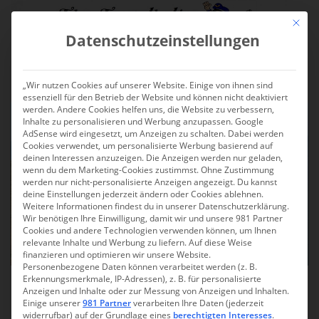
Skip to main content
Mit die
Datenschutzeinstellungen
TOGGLE
„Wir nutzen Cookies auf unserer Website. Einige von ihnen sind
essenziell für den Betrieb der Website und können nicht deaktiviert
werden. Andere Cookies helfen uns, die Website zu verbessern,
Inhalte zu personalisieren und Werbung anzupassen. Google
AdSense wird eingesetzt, um Anzeigen zu schalten. Dabei werden
Cookies verwendet, um personalisierte Werbung basierend auf
deinen Interessen anzuzeigen. Die Anzeigen werden nur geladen,
wenn du dem Marketing-Cookies zustimmst. Ohne Zustimmung
werden nur nicht-personalisierte Anzeigen angezeigt. Du kannst
deine Einstellungen jederzeit ändern oder Cookies ablehnen.
Weitere Informationen findest du in unserer Datenschutzerklärung.
Wir benötigen Ihre Einwilligung, damit wir und unsere 981 Partner
Cookies und andere Technologien verwenden können, um Ihnen
relevante Inhalte und Werbung zu liefern. Auf diese Weise
finanzieren und optimieren wir unsere Website.
Personenbezogene Daten können verarbeitet werden (z. B.
Erkennungsmerkmale, IP-Adressen), z. B. für personalisierte
Dublin: Ausflug nach Howth,
Anzeigen und Inhalte oder zur Messung von Anzeigen und Inhalten.
Einige unserer
981 Partner
verarbeiten Ihre Daten (jederzeit
Killiney und Dalkey
widerrufbar) auf der Grundlage eines
berechtigten Interesses
.