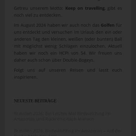
Getreu unserem Motto:
Keep on travelling
, gibt es
noch viel zu entdecken.
Im August 2024 haben wir auch noch das
Golfen
für
uns entdeckt und versuchen im Urlaub den ein oder
anderen Tag den kleinen, weißen (oder bunten) Ball
mit möglichst wenig Schlägen einzulochen. Aktuell
haben wir noch ein HCPI von 54. Wir freuen uns
daher auch schon über Double-Bogeys.
Folgt uns auf unseren Reisen und lasst euch
inspirieren.
NEUESTE BEITRÄGE
Brasilien 2026: Ein Letztes Mal Birdwatching im
Amazonas und Rückreise nach Manaus
Brasilien 2026: Birdwatchting im Amazonas – Auf der