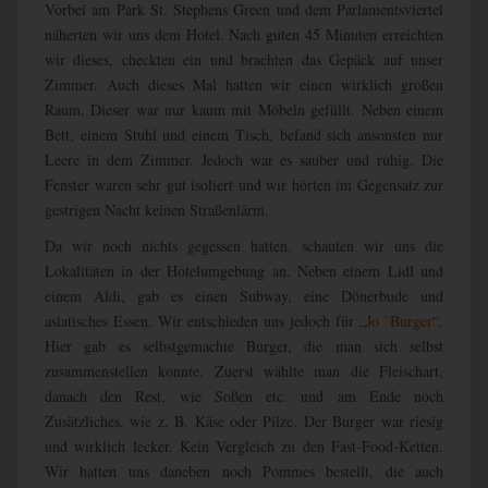
Vorbei am Park St. Stephens Green und dem Parlamentsviertel
näherten wir uns dem Hotel. Nach guten 45 Minuten erreichten
wir dieses, checkten ein und brachten das Gepäck auf unser
Zimmer. Auch dieses Mal hatten wir einen wirklich großen
Raum. Dieser war nur kaum mit Möbeln gefüllt. Neben einem
Bett, einem Stuhl und einem Tisch, befand sich ansonsten nur
Leere in dem Zimmer. Jedoch war es sauber und ruhig. Die
Fenster waren sehr gut isoliert und wir hörten im Gegensatz zur
gestrigen Nacht keinen Straßenlärm.
Da wir noch nichts gegessen hatten, schauten wir uns die
Lokalitäten in der Hotelumgebung an. Neben einem Lidl und
einem Aldi, gab es einen Subway, eine Dönerbude und
asiatisches Essen. Wir entschieden uns jedoch für „
Jo `Burger“
.
Hier gab es selbstgemachte Burger, die man sich selbst
zusammenstellen konnte. Zuerst wählte man die Fleischart,
danach den Rest, wie Soßen etc. und am Ende noch
Zusätzliches, wie z. B. Käse oder Pilze. Der Burger war riesig
und wirklich lecker. Kein Vergleich zu den Fast-Food-Ketten.
Wir hatten uns daneben noch Pommes bestellt, die auch