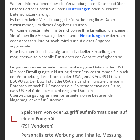
Weitere Informationen über die Verwendung Ihrer Daten und über
unsere Partner finden Sie unter
Einstellungen
oder in unserer
Datenschutzerklärung.
1. November 2013
Nicole
Es besteht keine Verpflichtung, der Verarbeitung Ihrer Daten
zuzustimmen, um dieses Angebot zu nutzen.
Wir können bestimmte Inhalte nicht ohne Ihre Einwilligung anzeigen.
Twittern
Sie können Ihre Auswahl jederzeit unter
Einstellungen
widerrufen
Am nächsten Morgen wachten wir etwas gerädert auf. Da sich
oder anpassen. Ihre Auswahl wird nur auf dieses Angebot
die Heizung nicht abstellen ließ, war es unerträglich warm im
angewendet.
Bitte beachten Sie, dass aufgrund individueller Einstellungen
Zimmer. Das Fenster konnte man jedoch auch nicht öffnen, da
möglicherweise nicht alle Funktionen der Website verfügbar sind.
es einfach viel zu laut auf der Straße war. Erst nachts die
feiernden Teenies und dann morgens der Berufsverkehr.
So
Einige Services verarbeiten personenbezogene Daten in den USA.
Mit Ihrer Einwilligung zur Nutzung dieser Services stimmen Sie auch
machten wir uns in aller Ruhe fertig und gingen frühstücken.
der Verarbeitung Ihrer Daten in den USA gemäß Art. 49 (1) lit. a
Dieses war zwar nicht inkludiert aber für 10 Euro / Person
DSGVO zu. Der EuGH stuft die USA als Land mit unzureichendem
Datenschutz nach EU-Standards ein. So besteht etwa das Risiko,
bekamen wir ein hervorragendes Frühstück. Frisch zubereitete
dass US-Behörden personenbezogene Daten in
Überwachungsprogrammen verarbeiten, ohne bestehende
Spiegel- und Rühreier, Schinken, gebratene Pilze und Bohnen.
Klagemöglichkeit für Europäer.
Dazu auch eine reichhaltige Auswahl an Brot/Brötchen,
Croissants etc. Für 10 Euro konnten wir nicht meckern. Sogar
Im Folgenden finden Sie eine Liste der Zwecke des IAB Trans
Speichern von oder Zugriff auf Informationen auf
die Brötchen schmeckten gut. Sie waren zwar ziemlich klein,
einem Endgerät
dafür aber knusprig. Und das waren wir im Ausland gar nicht
(791 Vendoren)
gewohnt. Nachdem wir in aller Ruhe gegessen hatten, checkten
Personalisierte Werbung und Inhalte, Messung
wir aus. Das Gepäck ließen wir im Hotel, da wir heute in die