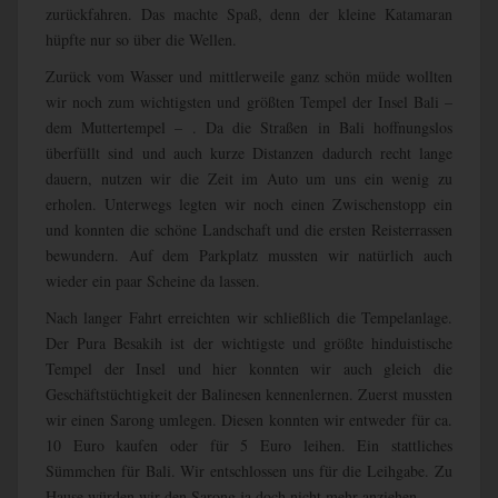
zurückfahren. Das machte Spaß, denn der kleine Katamaran
hüpfte nur so über die Wellen.
Zurück vom Wasser und mittlerweile ganz schön müde wollten
wir noch zum wichtigsten und größten Tempel der Insel Bali –
dem Muttertempel – . Da die Straßen in Bali hoffnungslos
überfüllt sind und auch kurze Distanzen dadurch recht lange
dauern, nutzen wir die Zeit im Auto um uns ein wenig zu
erholen. Unterwegs legten wir noch einen Zwischenstopp ein
und konnten die schöne Landschaft und die ersten Reisterrassen
bewundern. Auf dem Parkplatz mussten wir natürlich auch
wieder ein paar Scheine da lassen.
Nach langer Fahrt erreichten wir schließlich die Tempelanlage.
Der Pura Besakih ist der wichtigste und größte hinduistische
Tempel der Insel und hier konnten wir auch gleich die
Geschäftstüchtigkeit der Balinesen kennenlernen. Zuerst mussten
wir einen Sarong umlegen. Diesen konnten wir entweder für ca.
10 Euro kaufen oder für 5 Euro leihen. Ein stattliches
Sümmchen für Bali. Wir entschlossen uns für die Leihgabe. Zu
Hause würden wir den Sarong ja doch nicht mehr anziehen.