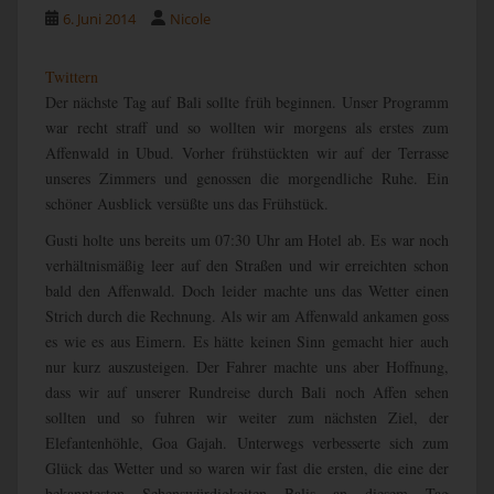
6. Juni 2014
Nicole
Twittern
Der nächste Tag auf Bali sollte früh beginnen. Unser Programm
war recht straff und so wollten wir morgens als erstes zum
Affenwald in Ubud. Vorher frühstückten wir auf der Terrasse
unseres Zimmers und genossen die morgendliche Ruhe. Ein
schöner Ausblick versüßte uns das Frühstück.
Gusti holte uns bereits um 07:30 Uhr am Hotel ab. Es war noch
verhältnismäßig leer auf den Straßen und wir erreichten schon
bald den Affenwald. Doch leider machte uns das Wetter einen
Strich durch die Rechnung. Als wir am Affenwald ankamen goss
es wie es aus Eimern. Es hätte keinen Sinn gemacht hier auch
nur kurz auszusteigen. Der Fahrer machte uns aber Hoffnung,
dass wir auf unserer Rundreise durch Bali noch Affen sehen
sollten und so fuhren wir weiter zum nächsten Ziel, der
Elefantenhöhle, Goa Gajah. Unterwegs verbesserte sich zum
Glück das Wetter und so waren wir fast die ersten, die eine der
bekanntesten Sehenswürdigkeiten Balis an diesem Tag