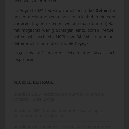
Im August 2024 haben wir auch noch das
Golfen
für
uns entdeckt und versuchen im Urlaub den ein oder
anderen Tag den kleinen, weißen (oder bunten) Ball
mit möglichst wenig Schlägen einzulochen. Aktuell
haben wir noch ein HCPI von 54. Wir freuen uns
daher auch schon über Double-Bogeys.
Folgt uns auf unseren Reisen und lasst euch
inspirieren.
NEUESTE BEITRÄGE
Brasilien 2026: Vogelbeobachtung rund um die
Amazon Turtle Lodge
Brasilien 2026: Das Abenteuer Birdwatching im
Amazonas kann beginnen
Brasilien 2026: Weiterreise von Foz do Iguazu nach