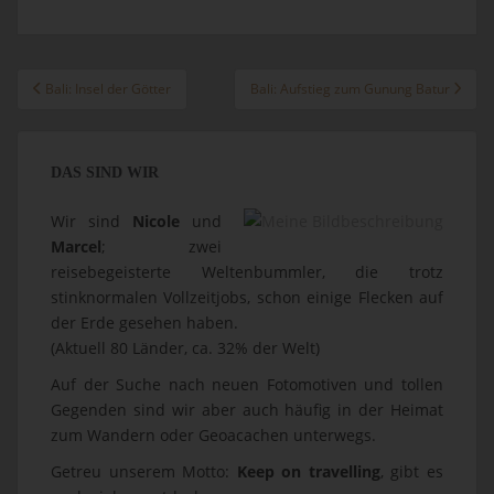
Beitragsnavigation
Bali: Insel der Götter
Bali: Aufstieg zum Gunung Batur
DAS SIND WIR
Wir sind
Nicole
und
Marcel
; zwei
reisebegeisterte Weltenbummler, die trotz
stinknormalen Vollzeitjobs, schon einige Flecken auf
der Erde gesehen haben.
(Aktuell 80 Länder, ca. 32% der Welt)
Auf der Suche nach neuen Fotomotiven und tollen
Gegenden sind wir aber auch häufig in der Heimat
zum Wandern oder Geoacachen unterwegs.
Getreu unserem Motto:
Keep on travelling
, gibt es
noch viel zu entdecken.