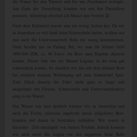
die Trance bei den Tänzern und bei uns Zuschauern erzeugte.
Am Ende der Vorstellung konnten wir mit den Darstellern
posieren. Allerdings überließ ich Marcel den Vortritt 😉
Nach dem Kulturteil musste nun ein wenig Action her. Da wir
in Australien so viel Spaß beim Schnorcheln hatten, wollten wir
nun auch die Unterwasserwelt Balis ein wenig kennenlernen.
Gusti brachte uns zu Padang Bai, wo man für kleines Geld
(800.000 IDR, ca. 40 Euro) ein Boot samt Kapitän chartern
konnte. Dieser fuhr uns zur Blauen Lagune, in der man gut
schnorcheln konnte. So machten wir uns mit dem kleinen Boot
bei ziemlich starkem Wellengang auf zum Schnorchel Spot.
Zum Glück dauerte die Fahrt nicht ganz so lange und
ausgerüstet mit Flossen, Schnorcheln und Unterwasserkamera
ging es ins Wasser.
Das Wasser war hier deutlich wärmer wie in Australien und
auch die Fische, teilweise angelockt durch aufgelöstes Brot,
konnten mit denen in Australien mithalten. Wir waren in
kürzester Zeit umzingelt von bunten Fischen. Jedoch konnten
wir auch nicht die Augen vor der negativen Seite Balis