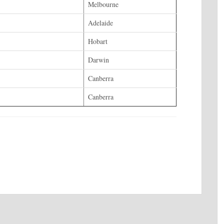
Melbourne
Adelaide
Hobart
Darwin
Canberra
Canberra