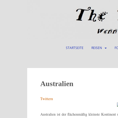
S
k
i
p
t
o
m
a
STARTSEITE
REISEN
F
i
n
c
o
n
t
Australien
e
n
Twittern
t
Australien ist der flächenmäßig kleinste Kontinent 