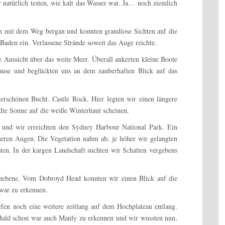
r natürlich testen, wie kalt das Wasser war. Ja… noch ziemlich
en mit dem Weg bergan und konnten grandiose Sichten auf die
aden ein. Verlassene Strände soweit das Auge reichte.
 Aussicht über das weite Meer. Überall ankerten kleine Boote
use und beglückten uns an dem zauberhaften Blick auf das
rschönen Bucht. Castle Rock. Hier legten wir einen längere
 die Sonne auf die weiße Winterhaut scheinen.
 und wir erreichten den Sydney Harbour National Park. Ein
nseren Augen. Die Vegetation nahm ab, je höher wir gelangten
üsten. In der kargen Landschaft suchten wir Schatten vergebens
ochebene. Vom Dobroyd Head konnten wir einen Blick auf die
war zu erkennen.
fen noch eine weitere zeitlang auf dem Hochplateau entlang.
 Bald schon war auch Manly zu erkennen und wir wussten nun,