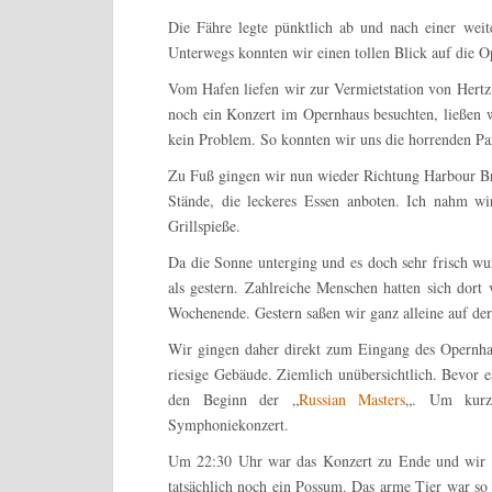
Die Fähre legte pünktlich ab und nach einer weit
Unterwegs konnten wir einen tollen Blick auf die 
Vom Hafen liefen wir zur Vermietstation von Hert
noch ein Konzert im Opernhaus besuchten, ließen 
kein Problem. So konnten wir uns die horrenden Pa
Zu Fuß gingen wir nun wieder Richtung Harbour Bri
Stände, die leckeres Essen anboten. Ich nahm wi
Grillspieße.
Da die Sonne unterging und es doch sehr frisch wur
als gestern. Zahlreiche Menschen hatten sich do
Wochenende. Gestern saßen wir ganz alleine auf der
Wir gingen daher direkt zum Eingang des Opernhau
riesige Gebäude. Ziemlich unübersichtlich. Bevor 
den Beginn der „
Russian Masters
„. Um kurz
Symphoniekonzert.
Um 22:30 Uhr war das Konzert zu Ende und wir l
tatsächlich noch ein Possum. Das arme Tier war so 