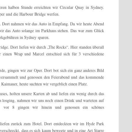
eren halben Stunde erreichten wir Circular Quay in Sydney.
Oper und die Harbour Bridge werfen.
z. Dort nahmen wir das Auto in Empfang. Da wir heute Abend
wir das Auto solange im Parkhaus stehen. Das war zum Glück
rkgebühren in Sydney sparen.
dge. Dort liefen wir durch „The Rocks“. Hier standen überall
r einen Wrap und Marcel entschied sich für 3 verschiedene
de, gingen wir zur Oper. Dort bot sich ein ganz anderes Bild
rt versammelt und genossen den Feierabend und das kommende
 Kaimauer, heute suchten wir vergeblich einen Platz.
ses, holten unsere Karten ab und liefen ein wenig durch das
es losging, nahmen wir uns noch einen Drink und warteten auf
 vor 8 gingen wir hinein und genossen ein schönes
iefen zurück zum Hotel. Dort entdeckten wir im Hyde Park
verschreckt, dass es sich kaum bewegte und in eine Art Starre