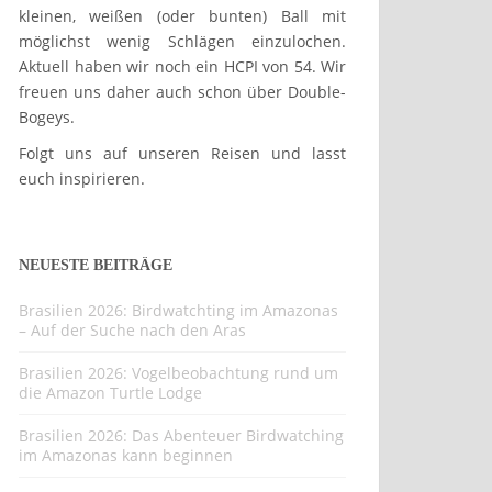
kleinen, weißen (oder bunten) Ball mit
möglichst wenig Schlägen einzulochen.
Aktuell haben wir noch ein HCPI von 54. Wir
freuen uns daher auch schon über Double-
Bogeys.
Folgt uns auf unseren Reisen und lasst
euch inspirieren.
NEUESTE BEITRÄGE
Brasilien 2026: Birdwatchting im Amazonas
– Auf der Suche nach den Aras
Brasilien 2026: Vogelbeobachtung rund um
die Amazon Turtle Lodge
Brasilien 2026: Das Abenteuer Birdwatching
im Amazonas kann beginnen