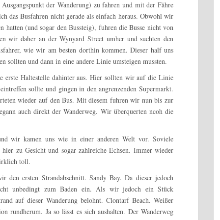
m Ausgangspunkt der Wanderung) zu fahren und mit der Fähre
ich das Busfahren nicht gerade als einfach heraus. Obwohl wir
ben hatten (und sogar den Bussteig), fuhren die Busse nicht von
ten wir daher an der Wynyard Street umher und suchten den
usfahrer, wie wir am besten dorthin kommen. Dieser half uns
ren sollten und dann in eine andere Linie umsteigen mussten.
erste Haltestelle dahinter aus. Hier sollten wir auf die Linie
 eintreffen sollte und gingen in den angrenzenden Supermarkt.
rteten wieder auf den Bus. Mit diesem fuhren wir nun bis zur
begann auch direkt der Wanderweg. Wir überquerten ncoh die
und wir kamen uns wie in einer anderen Welt vor. Soviele
 hier zu Gesicht und sogar zahlreiche Echsen. Immer wieder
klich toll.
ir den ersten Strandabschnitt. Sandy Bay. Da dieser jedoch
icht unbedingt zum Baden ein. Als wir jedoch ein Stück
trand auf dieser Wanderung belohnt. Clontarf Beach. Weißer
tion rundherum. Ja so lässt es sich aushalten. Der Wanderweg