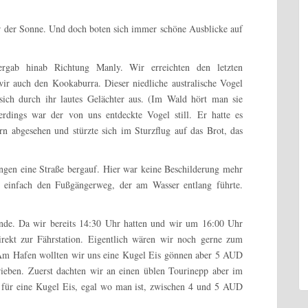
 der Sonne. Und doch boten sich immer schöne Ausblicke auf
rgab hinab Richtung Manly. Wir erreichten den letzten
wir auch den Kookaburra. Dieser niedliche australische Vogel
sich durch ihr lautes Gelächter aus. (Im Wald hört man sie
lerdings war der von uns entdeckte Vogel still. Er hatte es
n abgesehen und stürzte sich im Sturzflug auf das Brot, das
ngen eine Straße bergauf. Hier war keine Beschilderung mehr
 einfach den Fußgängerweg, der am Wasser entlang führte.
nde. Da wir bereits 14:30 Uhr hatten und wir um 16:00 Uhr
irekt zur Fährstation. Eigentlich wären wir noch gerne zum
 Am Hafen wollten wir uns eine Kugel Eis gönnen aber 5 AUD
ieben. Zuerst dachten wir an einen üblen Tourinepp aber im
is für eine Kugel Eis, egal wo man ist, zwischen 4 und 5 AUD