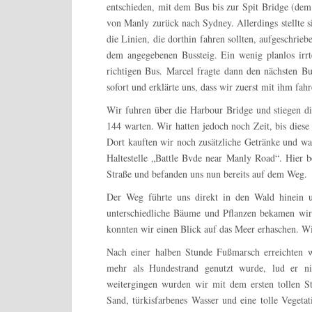
entschieden, mit dem Bus bis zur Spit Bridge (de
von Manly zurück nach Sydney. Allerdings stellte s
die Linien, die dorthin fahren sollten, aufgeschrie
dem angegebenen Bussteig. Ein wenig planlos irr
richtigen Bus. Marcel fragte dann den nächsten B
sofort und erklärte uns, dass wir zuerst mit ihm fah
Wir fuhren über die Harbour Bridge und stiegen die 
144 warten. Wir hatten jedoch noch Zeit, bis diese
Dort kauften wir noch zusätzliche Getränke und wa
Haltestelle „Battle Bvde near Manly Road“. Hier 
Straße und befanden uns nun bereits auf dem Weg.
Der Weg führte uns direkt in den Wald hinein 
unterschiedliche Bäume und Pflanzen bekamen wir
konnten wir einen Blick auf das Meer erhaschen. Wir
Nach einer halben Stunde Fußmarsch erreichten w
mehr als Hundestrand genutzt wurde, lud er n
weitergingen wurden wir mit dem ersten tollen S
Sand, türkisfarbenes Wasser und eine tolle Vegeta